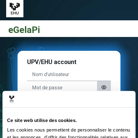
Passer au contenu principal
eGelaPi
UPV/EHU account
Nom d’utilisateur
Mot de passe
Connexion
Ce site web utilise des cookies.
Compte externe
▼
Les cookies nous permettent de personnaliser le contenu
et les annonces, d'offrir des fonctionnalités relatives aux