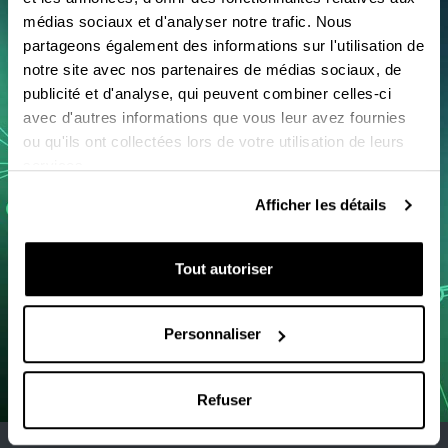
médias sociaux et d'analyser notre trafic. Nous
Français ‎(fr)‎
Avis relatif
aux cookies
partageons également des informations sur l'utilisation de
notre site avec nos partenaires de médias sociaux, de
publicité et d'analyse, qui peuvent combiner celles-ci
Centre de support aux utilisateurs
avec d'autres informations que vous leur avez fournies
Comment demander une salle de classe
ou qu'ils ont collectées lors de votre utilisation de leurs
virtuelle
services.
Manuels
Afficher les détails
Tout autoriser
Personnaliser
Refuser